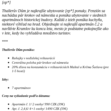
[ep*]
Thallerův Dům je najkrajšie ubytovanie
[ep*]
ponuky. Penzión sa
nachádza pár krokov od námestia a ponúka ubytovanie v siedmich
apartmánoch historickej budovy. Každá z izieb ponúka kuchyňu,
niektoré výhľad na hrad. Objednajte si najkrajší apartmán č.2 a
navštívte Krumlov ku koncu leta, mesto je podstatne pokojnejšie ako
v lete, kedy ho vyhľadáva množstvo turistov.
***
Thallerův Dům ponúka:
Raňajky v neďalekej reštaurácii
Centrálna poloha pár krokov od námestia
20% zľava na konzumáciu v reštauráciách Maštal a Krčma Šatlava (pre
1-5 hostí)
Izby:
7 apartmánov
Ceny na vyžiadanie podľa dátumu:
Apartmán č. 1/ 2 osoby/ 990 CZK (39€)
Apt. č. 2,4,6/ 4+1 osoby/ 1490 CZK (59€)