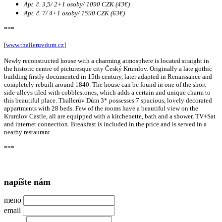
Apt. č. 3,5/ 2+1 osoby/ 1090 CZK (43€)
Apt. č. 7/ 4+1 osoby/ 1590 CZK (63€)
***
[
www.thalleruvdum.cz
]
Newly reconstructed house with a charming atmosphere is located straight in
the historic centre of picturesque city Český Krumlov. Originally a late gothic
building firstly documented in 15th century, later adapted in Renaissance and
completely rebuilt around 1840. The house can be found in one of the short
side-alleys tiled with cobblestones, which adds a certain and unique charm to
this beautiful place. Thallerův Dům 3* possesses 7 spacious, lovely decorated
appartments with 28 beds. Few of the rooms have a beautiful view on the
Krumlov Castle, all are equipped with a kitchenette, bath and a shower, TV+Sat
and internet connection. Breakfast is included in the price and is served in a
nearby restaurant.
***
napíšte nám
meno
email