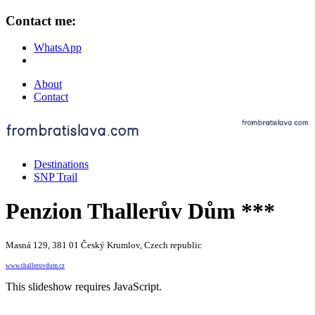
Contact me:
WhatsApp
About
Contact
Destinations
SNP Trail
Penzion Thallerův Dům ***
Masná 129, 381 01 Český Krumlov, Czech republic
www.thalleruvdum.cz
This slideshow requires JavaScript.