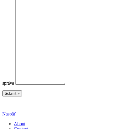
správa
Naspäť
About
Contact