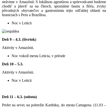
strávime v Amazónii. S lokálnou agentúrou a sprievodcami budeme
chodiť a plaviť sa na člnoch, spoznáme faunu a flóru, zvyky
pôvodných obyvateľov a gastronómiu tejto odľahlej oblasti na
hraniciach s Peru a Brazíliou.
Noc v Leticii
Deň
9 – 4.3. (štvrtok)
Aktivity v Amazónii.
Noc vokolí mesta Leticia, v prírode
Deň
10 – 5.3.
Aktivity v Amazónii.
Noc v Leticii
Deň
11 – 6.3. (sobota)
Prelet na sever, na pobrežie Karibiku, do mesta Cartagena. (11.03 –