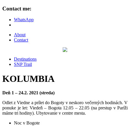
Contact me:
WhatsApp
About
Contact
Destinations
SNP Trail
KOLUMBIA
Deň 1 – 24.2. 2021
(streda)
Odlet z Viedne a prílet do Bogoty v neskoro večerných hodinách. V
ponuke je let: Viedeň – Bogota 12.05 – 22.05 (na prestup v Paríži
máme tri hodiny). Ubytovanie v centre mesta.
Noc v Bogote