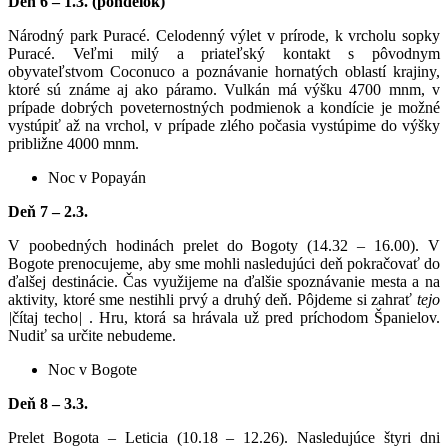
Deň 6 – 1.3. (pondelok)
Národný park Puracé. Celodenný výlet v prírode, k vrcholu sopky
Puracé. Veľmi milý a priateľský kontakt s pôvodnym
obyvateľstvom Coconuco a poznávanie hornatých oblastí krajiny,
ktoré sú známe aj ako páramo. Vulkán má výšku 4700 mnm, v
prípade dobrých poveternostných podmienok a kondície je možné
vystúpiť až na vrchol, v prípade zlého počasia vystúpime do výšky
približne 4000 mnm.
Noc v Popayán
Deň 7 – 2.3.
V poobedných hodinách prelet do Bogoty (14.32 – 16.00). V
Bogote prenocujeme, aby sme mohli nasledujúci deň pokračovať do
ďalšej destinácie. Čas využijeme na ďalšie spoznávanie mesta a na
aktivity, ktoré sme nestihli prvý a druhý deň. Pôjdeme si zahrať
tejo
|
čítaj techo
|
. Hru, ktorá sa hrávala už pred príchodom Španielov.
Nudiť sa určite nebudeme.
Noc v Bogote
Deň 8 – 3.3.
Prelet Bogota – Leticia (10.18 – 12.26). Nasledujúce štyri dni