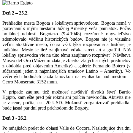
Deň 2 – 25.2.
Prehliadka mesta Bogota s lokálnym sprievodcom, Bogota nemá v
porovnaní s inými mestami Južnej Ameriky veľa pamiatok. Počas
brutálnej udalosti Bogotazo (9.4.1948) rozzúrené obyvateľstvo
zdemolovalo väčšinu historických budov. Bogota nie je vizuálne
veľmi atraktívne mesto, čo sa však týka rozprávania a histórie, je
unikátna. Mesto je tiež zaujímavé vďaka street art a graffiti. Náš
lokálny sprievodca vie na túto tému zaujímavo rozprávať. Návšteva
Museo del Oro (Múzeum zlata je zbierka zlatých a iných predmetov
z obdobia pred objavením Ameriky) a galérie Fernando Botero (v
súčasnosti jeden z najznámejších umelcov Latino – Ameriky). Vo
večerných hodinách jazda lanovkou na vyhliadku nad mestom –
Cerro Monserrate 3152 mnm.
V prípade záujmu tiež možnosť navštíviť divokú štvrť Barrio
Egipto, kam ešte pred pár rokmi ani polícia nevkročila. Aktivita nie
je v cene, počítaj cca 20 USD. Možnosť zorganizovať prehliadku
bude jasná pár dní pred príchodom do Bogoty.
Deň 3
- 26
.2.
Po raňajkách prelet do oblasti Valle de Cocora. Nasledujúce dva dni