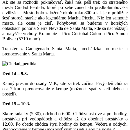
Ak ste sa rozhodli pokračovať, čaká nás peší trek do strateného
mesta Ciudad Perdida, ktoré po sebe zanechala predkolumbovská
civilizácia. Mesto bolo založené okolo roku 800 a tak je o približne
šesť storočí staršie ako legendárne Machu Picchu. Nie len samotné
mesto, ale cesta je cieľ. Pohybovať sa budeme v horských
oblastiach pohoria Sierra Nevada de Santa Marta, kde sa nachádzajú
aj najyššie vrcholy Kolumbie – Pico Cristobal Colon a Pico Simon
Bolivar (5710 mnm).
Transfer z Cartagenado Santa Marta, prechádzka po meste a
prenocovanie v Santa Marta.
Deň 14 – 9.3.
Ranný presun do osady M.P., kde sa trek začína. Prvý deň chôdza
cca 7 km a prenocovanie v kempe (možnosť spať v sieti alebo na
posteli).
Deň 15 – 10.3.
Skoré raňajky (5.30), odchod o 6.00. Chôdza asi dve a pol hodiny,
prestávka pri vodopádoch a chôdza až do obednej prestávky o
12.00. Po obede chôdza štyri hodiny do kempu. Večera a oddych.
Prenocovanie v kempe (možnosť spať v sieti alebo na posteli).