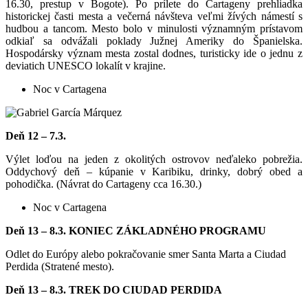
16.30, prestup v Bogote). Po prílete do Cartageny prehliadka
historickej časti mesta a večerná návšteva veľmi žívých námestí s
hudbou a tancom. Mesto bolo v minulosti významným prístavom
odkiaľ sa odvážali poklady Južnej Ameriky do Španielska.
Hospodársky význam mesta zostal dodnes, turisticky ide o jednu z
deviatich UNESCO lokalít v krajine.
Noc v Cartagena
Deň 12 – 7.3.
Výlet loďou na jeden z okolitých ostrovov neďaleko pobrežia.
Oddychový deň – kúpanie v Karibiku, drinky, dobrý obed a
pohodička. (Návrat do Cartageny cca 16.30.)
Noc v Cartagena
Deň 13 – 8.3. KONIEC ZÁKLADNÉHO PROGRAMU
Odlet do Európy alebo pokračovanie smer Santa Marta a Ciudad
Perdida (Stratené mesto).
Deň 13 – 8.3. TREK DO CIUDAD PERDIDA