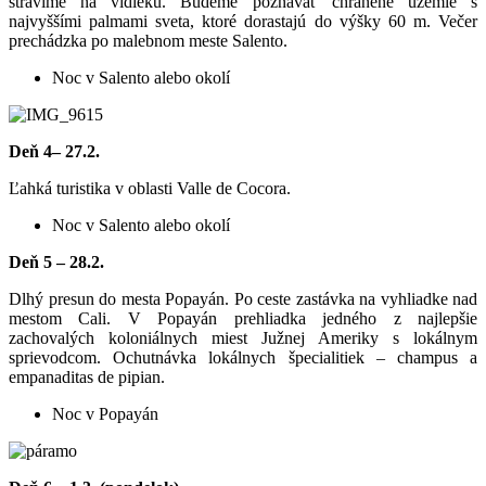
strávime na vidieku. Budeme poznávať chránené územie s
najvyššími palmami sveta, ktoré dorastajú do výšky 60 m. Večer
prechádzka po malebnom meste Salento.
Noc v Salento alebo okolí
Deň
4
– 27.2.
Ľahká turistika v oblasti Valle de Cocora.
Noc v Salento alebo okolí
Deň
5 – 28.2.
Dlhý presun do mesta Popayán. Po ceste zastávka na vyhliadke nad
mestom Cali. V Popayán prehliadka jedného z najlepšie
zachovalých koloniálnych miest Južnej Ameriky s lokálnym
sprievodcom. Ochutnávka lokálnych špecialitiek – champus a
empanaditas de pipian.
Noc v Popayán